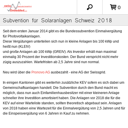
0
Subvention für Solaranlagen Schweiz 2018
Seit dem ersten Januar 2014 gibt es die Bundessubvention Einmalvergütung
für Photovoltaikanlagen.
Diese Vergütungen unterteilen sich nun in kleine Anlagen bis 100 kWp und
heißt nun (KLEIV)
und große Anlagen ab 100 kWp (GREIV). Als Investor erhält man maximal
einmalig 30 Prozent der Investitionskosten. Der Bund verspricht nicht mehr
zügig auszuzahlen. Wartefristen ab 2,5 Jahre sind nun normal.
Neu wird über die
Pronovo AG
ausbezahlt - eine AG der Swissgrid.
In einigen Kantonen gibt es weiterhin zusätzliche KEV sofern es sich dabei um
Gemeinschaftsanlagen handelt. Die Subvention durch den Bund macht es
möglich, dass nun auch Einfamilienhausbesitzer mit einer kleineren Anlage
schneller ihre Investition amortisiert haben. Die Anlagen vor 2018 die für die
KEV auf einer Warteliste standen, sollten theoretisch abgebaut sein. Anlagen
von 2018 haben eine Wartezeit für die Einmalvergütung von 2,5 Jahren und für
die Einspeisvergütung von 6 Jahren in Kauf zu nehmen.