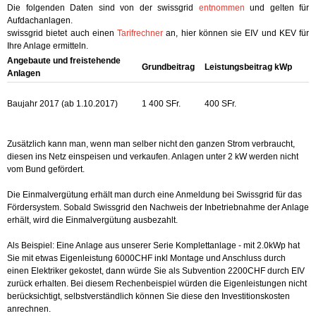
Die folgenden Daten sind von der swissgrid
entnommen
und gelten für
Aufdachanlagen.
swissgrid bietet auch einen
Tarifrechner
an, hier können sie EIV und KEV für
Ihre Anlage ermitteln.
Angebaute und freistehende
Grundbeitrag
Leistungsbeitrag kWp
Anlagen
Baujahr 2017 (ab 1.10.2017)
1 400 SFr.
400 SFr.
Zusätzlich kann man, wenn man selber nicht den ganzen Strom verbraucht,
diesen ins Netz einspeisen und verkaufen. Anlagen unter 2 kW werden nicht
vom Bund gefördert.
Die Einmalvergütung erhält man durch eine Anmeldung bei Swissgrid für das
Fördersystem. Sobald Swissgrid den Nachweis der Inbetriebnahme der Anlage
erhält, wird die Einmalvergütung ausbezahlt.
Als Beispiel: Eine Anlage aus unserer Serie Komplettanlage - mit 2.0kWp hat
Sie mit etwas Eigenleistung 6000CHF inkl Montage und Anschluss durch
einen Elektriker gekostet, dann würde Sie als Subvention 2200CHF durch EIV
zurück erhalten. Bei diesem Rechenbeispiel würden die Eigenleistungen nicht
berücksichtigt, selbstverständlich können Sie diese den Investitionskosten
anrechnen.